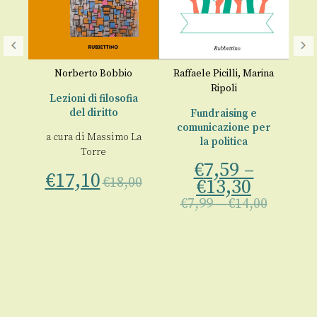
La
p
Norberto Bobbio
Raffaele Picilli
,
Marina
€
Ripoli
to.
Lezioni di filosofia
a
del diritto
Fundraising e
comunicazione per
a cura di
Massimo La
la politica
 La
Torre
€
7,59
–
€
17,10
€
18,00
€
13,30
€
7,99
–
€
14,00
00