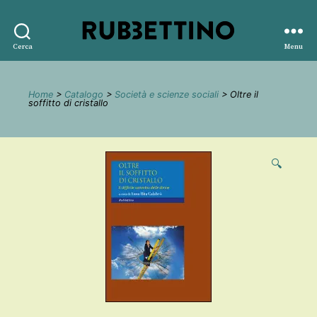
Rubbettino
Cerca
Menu
editore
Home
>
Catalogo
>
Società e scienze sociali
> Oltre il
soffitto di cristallo
🔍