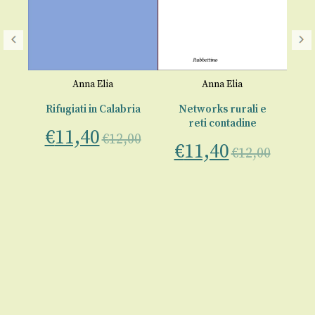
o
Anna Elia
Anna Elia
e
Rifugiati in Calabria
Networks rurali e
reti contadine
ne
€
11,40
€
12,00
St
€
11,40
00
€
12,00
a 
€