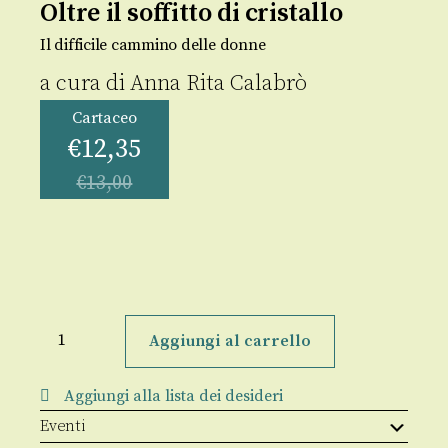
Oltre il soffitto di cristallo
Il difficile cammino delle donne
a cura di
Anna Rita Calabrò
Cartaceo
€
12,35
€
13,00
Oltre
il
Aggiungi al carrello
soffitto
di
cristallo
Aggiungi alla lista dei desideri
quantità
Eventi