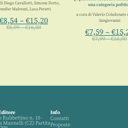
i
Diego Cavallotti
,
Simone Dotto
,
una categoria politic
nifer Malvezzi
,
Luca Peretti
a cura di
Valerio Coladonato
e
€
8,54
–
€
15,20
Sangiovanni
€
8,99
–
€
16,00
€
7,59
–
€
15,2
€
7,99
–
€
16,00
Editore
Info
o Rubbettino n. 10 -
Contatti
a Mannelli (CZ) Partita
Proposte