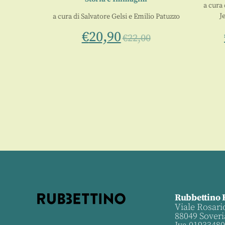
a cura d
Jen
a cura di
Salvatore Gelsi
e
Emilio Patuzzo
€
20,90
€
22,00
Rubbettino 
Viale Rosari
88049 Soveri