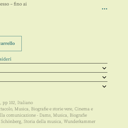
tesso – fino ai
carrello
sideri
, pp
102
,
Italiano
ttacolo
,
Musica
,
Biografie e storie vere
,
Cinema e
ella comunicazione - Dams
,
Musica
,
Biografie
,
Schönberg
,
Storia della musica
,
Wunderkammer