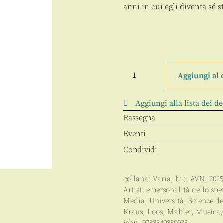
anni in cui egli diventa sé s
Niente
di
Aggiungi al 
moderno
quantità
Aggiungi alla lista dei de
Rassegna
Eventi
Condividi
collana:
Varia
, bic:
AVN
,
2025
Artisti e personalità dello spe
Media
,
Università
,
Scienze d
Kraus
,
Loos
,
Mahler
,
Musica
isbn:
9788849880038