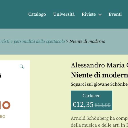
Catalogo
Università
Riviste
Eventi
rtisti e personalità dello spettacolo
> Niente di moderno
Alessandro Maria 
🔍
Niente di moder
Squarci sul giovane Schönbe
Cartaceo
€
12,35
€
13,00
Arnold Schönberg ha compiut
della musica e delle arti i