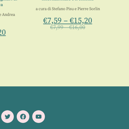
a
a cura di
Stefano Pisu
e
Pierre Sorlin
Andrea
€
7,59
–
€
15,20
€
7,99
–
€
16,00
0
Twitter
Facebook
Youtube