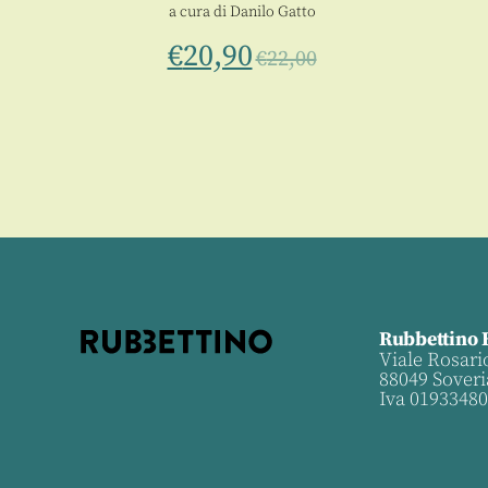
a cura di
Danilo Gatto
€
20,90
€
22,00
Rubbettino 
Viale Rosari
88049 Soveri
Iva 0193348