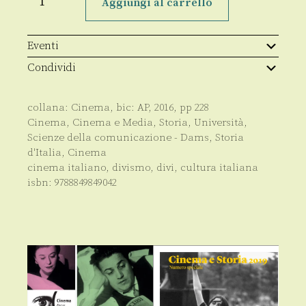
e
Aggiungi al carrello
frac
quantità
Eventi
Condividi
collana:
Cinema
, bic:
AP
,
2016
, pp
228
Cinema
,
Cinema e Media
,
Storia
,
Università
,
Scienze della comunicazione - Dams
,
Storia
d'Italia
,
Cinema
cinema italiano, divismo, divi, cultura italiana
isbn:
9788849849042