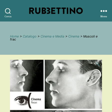
Rubbettino
Cerca
Menu
editore
Home
>
Catalogo
>
Cinema e Media
>
Cinema
> Muscoli e
frac
🔍