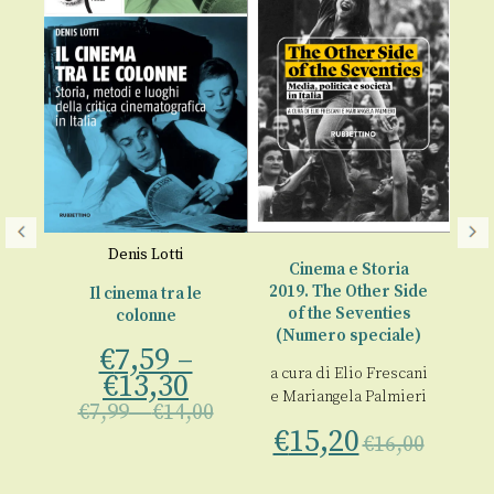
Denis Lotti
a
Cinema e Storia
2019. The Other Side
Il cinema tra le
of the Seventies
p
colonne
(Numero speciale)
e 
€
7,59
–
c
a cura di
Elio Frescani
e
€
13,30
e
Mariangela Palmieri
€
7,99
–
€
14,00
Co
tti
€
15,20
€
16,00