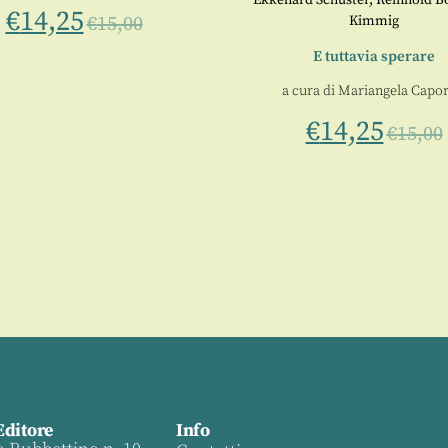
Ekkehard Schuster
,
Reinhold B
€
14,25
€
15,00
Kimmig
E tuttavia sperare
a cura di
Mariangela Capor
€
14,25
€
15,00
Editore
Info