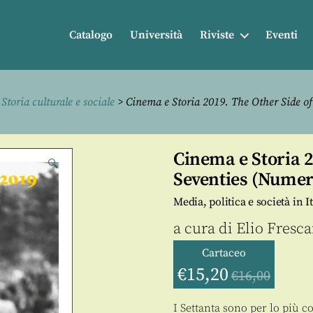
Catalogo
Università
Riviste
Eventi
>
Storia culturale e sociale
> Cinema e Storia 2019. The Other Side of
Cinema e Storia 2
🔍
Seventies (Numer
Media, politica e società in It
a cura di
Elio Fresca
Cartaceo
€
15,20
€
16,00
I Settanta sono per lo più c