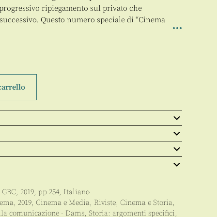
l progressivo ripiegamento sul privato che
 successivo. Questo numero speciale di “Cinema
carrello
:
GBC
,
2019
, pp
254
,
Italiano
nema
,
2019
,
Cinema e Media
,
Riviste
,
Cinema e Storia
,
lla comunicazione - Dams
,
Storia: argomenti specifici
,