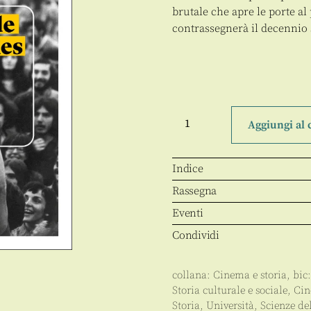
brutale che apre le porte a
contrassegnerà il decennio
Cinema
e
Aggiungi al 
Storia
2019.
The
Other
Indice
Side
of
Rassegna
the
Seventies
Eventi
(Numero
speciale)
Condividi
quantità
collana:
Cinema e storia
, bic
Storia culturale e sociale
,
Ci
Storia
,
Università
,
Scienze de