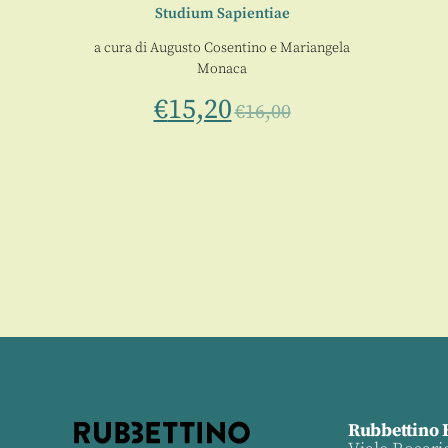
ema e
Studium Sapientiae
nari di
a cura di
Augusto Cosentino
e
Mariangela
Monaca
Andrea
€
15,20
€
16,00
0
Rubbettino 