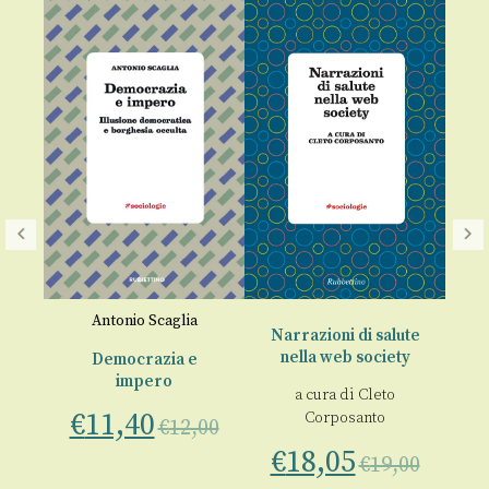
o
Antonio Scaglia
Narrazioni di salute
nella web society
Democrazia e
ica
impero
a cura di
Cleto
€
11,40
Corposanto
00
€
12,00
€
18,05
€
€
19,00