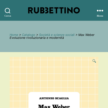
Rubbettino
Cerca
Menu
editore
Home
>
Catalogo
>
Società e scienze sociali
> Max Weber
Evoluzione rivoluzionaria e modernità
🔍