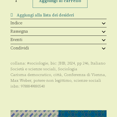
Aggiungi al carrello
Evoluzione
rivoluzionaria
e
Aggiungi alla lista dei desideri
modernità
quantità
Indice
Rassegna
Eventi
Condividi
collana:
#sociologie
, bic:
JHB
,
2024
, pp
246
,
Italiano
Società e scienze sociali
,
Sociologia
Carisma democratico
,
città
,
Conferenza di Vienna
,
Max Weber
,
potere non legittimo
,
scienze sociali
isbn:
9788849880540