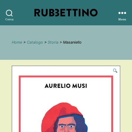
Rubbettino
Cerca
Menu
editore
Home
>
Catalogo
>
Storia
> Masaniello
🔍