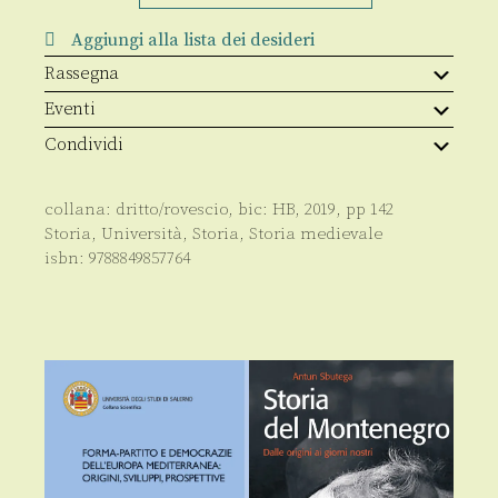
Aggiungi alla lista dei desideri
Rassegna
Eventi
Condividi
collana:
dritto/rovescio
, bic:
HB
,
2019
, pp
142
Storia
,
Università
,
Storia
,
Storia medievale
isbn:
9788849857764