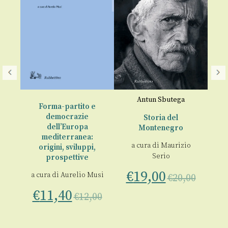
A
r
Antun Sbutega
Forma-partito e
democrazie
a
Storia del
An
dell’Europa
Montenegro
mediterranea:
00
a cura di
Maurizio
€
origini, sviluppi,
Serio
prospettive
€
19,00
a cura di
Aurelio Musi
€
20,00
€
11,40
€
12,00