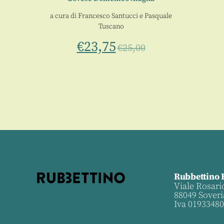
a cura di
Francesco Santucci
e
Pasquale
Tuscano
€
23,75
€
25,00
Rubbettino 
Viale Rosari
88049 Soveri
Iva 0193348