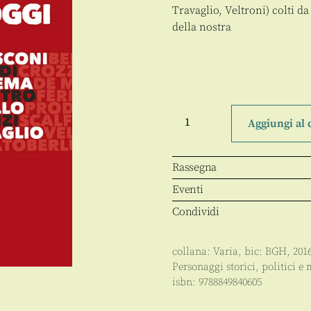
Travaglio, Veltroni) colti d
della nostra
Lorsignori
di
Aggiungi al 
ieri
e
di
oggi
Rassegna
quantità
Eventi
Condividi
collana:
Varia
, bic:
BGH
,
201
Personaggi storici, politici e 
isbn:
9788849840605