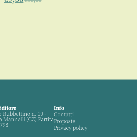
€
10,00
Editore
Info
o Rubbettino n. 10 -
Contatti
a Mannelli (CZ) Partita
Proposte
0798
Privacy policy