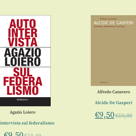
Alfredo Canavero
Alcide De Gasperi
Agazio Loiero
€
9,50
€
10,00
intervista sul federalismo
€
9,50