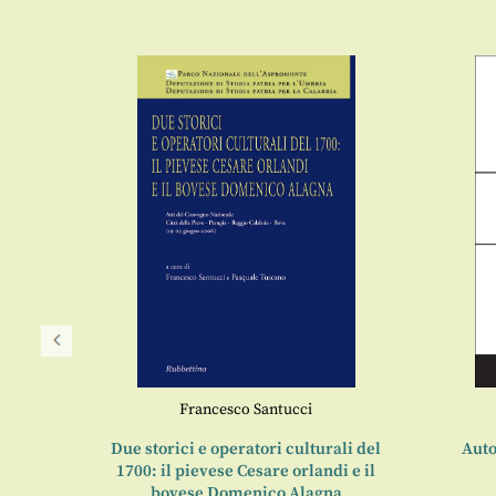
Francesco Santucci
oni
Due storici e operatori culturali del
Auto
1700: il pievese Cesare orlandi e il
5
bovese Domenico Alagna