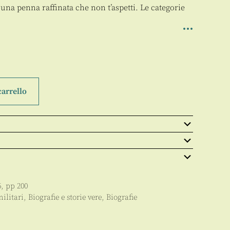
a una penna raffinata che non t’aspetti. Le categorie
carrello
6
, pp
200
militari
,
Biografie e storie vere
,
Biografie