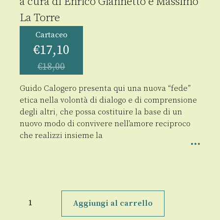
a cura di
Enrico Giannetto
e
Massimo
La Torre
Cartaceo
€
17,10
€
18,00
Guido Calogero presenta qui una nuova “fede”
etica nella volontà di dialogo e di comprensione
degli altri, che possa costituire la base di un
nuovo modo di convivere nell’amore reciproco
che realizzi insieme la
Logo
e
Aggiungi al carrello
Dialogo
quantità