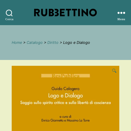
Rubbettino
Cerca
Menu
editore
Home
>
Catalogo
>
Diritto
> Logo e Dialogo
🔍