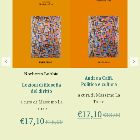
Il
Norberto Bobbio
Andrea Caffi.
Politica e cultura
to.
Lezioni di filosofia
€
a
del diritto
a cura di
Massimo La
Torre
a cura di
Massimo La
 La
Torre
€
17,10
€
18,00
€
17,10
€
18,00