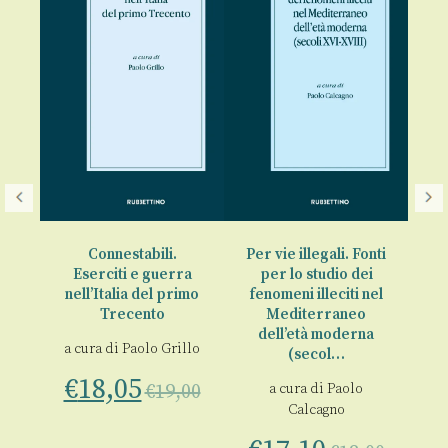
Le
€
Connestabili.
Per vie illegali. Fonti
Eserciti e guerra
per lo studio dei
ria
nell’Italia del primo
fenomeni illeciti nel
Trecento
Mediterraneo
o
dell’età moderna
a cura di
Paolo Grillo
(secol…
€
18,05
€
19,00
a cura di
Paolo
Calcagno
00