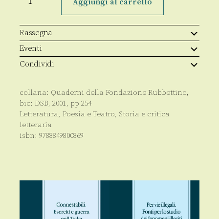
e
Aggiungi al carrello
altri
media
quantità
Rassegna
Eventi
Condividi
collana:
Quaderni della Fondazione Rubbettino
,
bic:
DSB
,
2001
, pp
254
Letteratura, Poesia e Teatro
,
Storia e critica
letteraria
isbn:
9788849800869