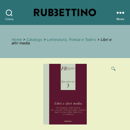
Rubbettino
Cerca
Menu
editore
Home
>
Catalogo
>
Letteratura, Poesia e Teatro
> Libri e
altri media
🔍