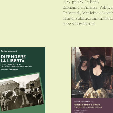
nazionale
2025
, pp
128
,
Italiano
quantità
Economia e Finanza
,
Politica
Università
,
Medicina e Bioeti
Salute
,
Pubblica amministra
isbn:
9788849884142