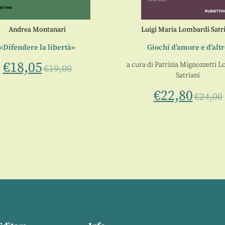
Andrea Montanari
Luigi Maria Lombardi Satr
«Difendere la libertà»
Giochi d’amore e d’alt
€
18,05
a cura di
Patrizia Mignozzetti 
€
19,00
Satriani
€
22,80
€
24,00