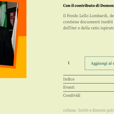
Con il contributo di Dome
Il Fondo Lello Lombardi, dep
contiene documenti inediti 
dell’iter e della ratio ispirat
L’esigibilità
del
Aggiungi al 
diritto
alla
salute
in
Indice
Italia
e
Eventi
l’evoluzione
della
Condividi
governance
del
Servizio
collana:
Scritti e discorsi po
sanitario