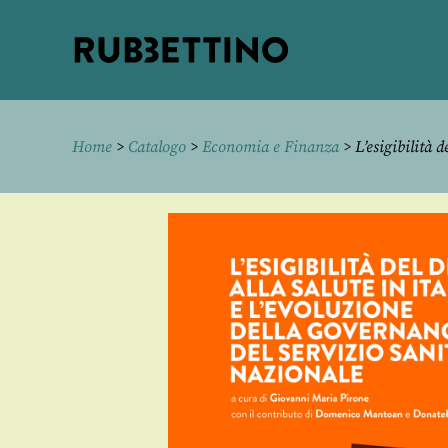
Rubbettino
editore
Home
>
Catalogo
>
Economia e Finanza
> L’esigibilità d