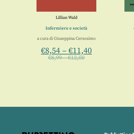
Lillian Wald
 sistema
Infermiere e società
a cura di
Giuseppina Cersosimo
AM
€
8,54
–
€
11,40
€
8,99
–
€
12,00