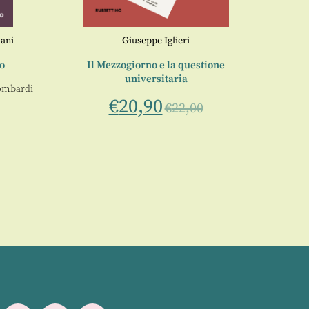
iani
Giuseppe Iglieri
L
ro
Il Mezzogiorno e la questione
universitaria
Lombardi
€
20,90
€
22,00