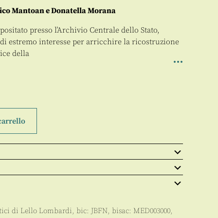
nico Mantoan e Donatella Morana
ositato presso l’Archivio Centrale dello Stato,
di estremo interesse per arricchire la ricostruzione
rice della
carrello
litici di Lello Lombardi
, bic:
JBFN
, bisac:
MED003000
,