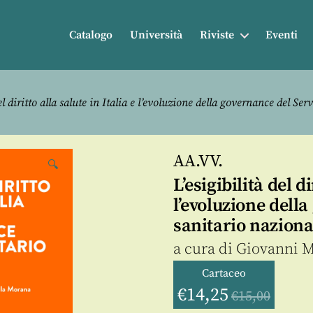
Catalogo
Università
Riviste
Eventi
el diritto alla salute in Italia e l’evoluzione della governance del Se
AA.VV.
🔍
L’esigibilità del di
l’evoluzione dell
sanitario naziona
a cura di
Giovanni M
Cartaceo
€
14,25
€
15,00