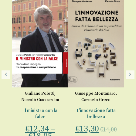
n
Giuliano Poletti
,
Giuseppe Montanaro
,
Niccolò Guicciardini
Carmelo Greco
M
Il ministro con la
L’innovazione fatta
falce
bellezza
€
12,34
–
€
13,30
a
€
14,00
00
Bo