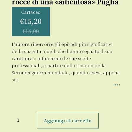
rocce di una «siticulosa» Puglia
Cartaceo
€
15,20
€
16,00
L’autore ripercorre gli episodi più significativi
della sua vita, quelli che hanno segnato il suo
carattere e influenzato le sue scelte
professionali, a partire dallo scoppio della
Seconda guerra mondiale, quando aveva appena
sei
Le
mie
Aggiungi al carrello
radici
ancorate