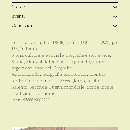
tra
le
Indice
rocce
di
Eventi
una
«siticulosa»
Condividi
Puglia
quantità
collana:
Varia
, bic:
DSBB
, bisac:
BIO000000
,
2025
, pp
184
,
Italiano
Storia culturale e sociale
,
Biografie e storie vere
,
Storia
,
Storia d'Italia
,
Storia regionale
,
Storia:
argomenti specifici
,
Biografie
Autobiografia
,
Geografia economica
,
Identità
territoriale
,
memoria
,
Mezzogiorno
,
puglia
,
Salento
,
Seconda Guerra mondiale
,
Storia locale
,
Tradizioni contadine
isbn:
9788849883732