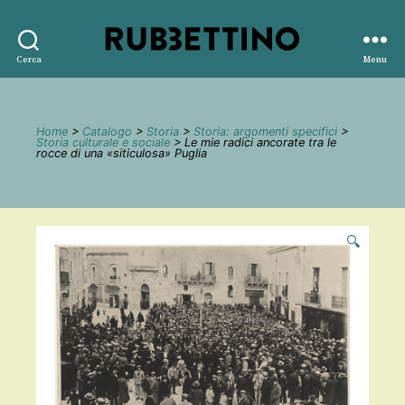
Rubbettino
Cerca
Menu
editore
Home
>
Catalogo
>
Storia
>
Storia: argomenti specifici
>
Storia culturale e sociale
> Le mie radici ancorate tra le
rocce di una «siticulosa» Puglia
🔍