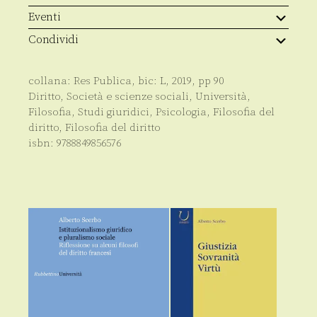
quantità
Eventi
Condividi
collana:
Res Publica
, bic:
L
,
2019
, pp
90
Diritto
,
Società e scienze sociali
,
Università
,
Filosofia
,
Studi giuridici
,
Psicologia
,
Filosofia del
diritto
,
Filosofia del diritto
isbn:
9788849856576