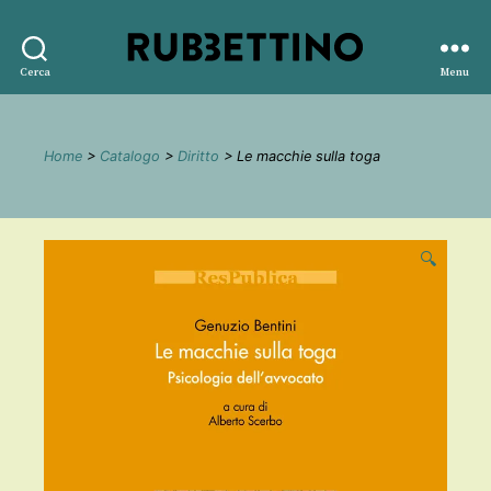
Rubbettino
Cerca
Menu
editore
Home
>
Catalogo
>
Diritto
> Le macchie sulla toga
🔍