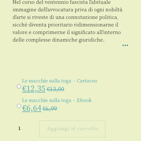
Nel corso del ventennio fascista l’abituale
immagine dell’avvocatura priva di ogni nobiltà
d’arte si riveste di una connotazione politica,
sicché diventa prioritario ridimensionarne il
valore e comprimerne il significato all’interno
delle complesse dinamiche giuridiche.
Le macchie sulla toga – Cartaceo
€
12,35
€
13,00
Le macchie sulla toga – Ebook
€
6,64
€
6,99
Le
macchie
Aggiungi al carrello
sulla
toga