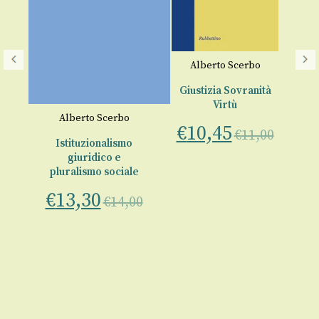
Alberto Scerbo
La
Giustizia Sovranità
Virtù
Alberto Scerbo
€
10,45
€
11,00
Istituzionalismo
giuridico e
o
pluralismo sociale
€
13,30
€
14,00
00