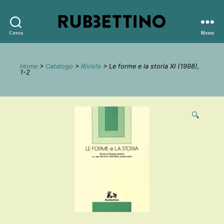
Rubbettino
Cerca
Menu
editore
Home
>
Catalogo
>
Riviste
> Le forme e la storia XI (1998),
1-2
🔍