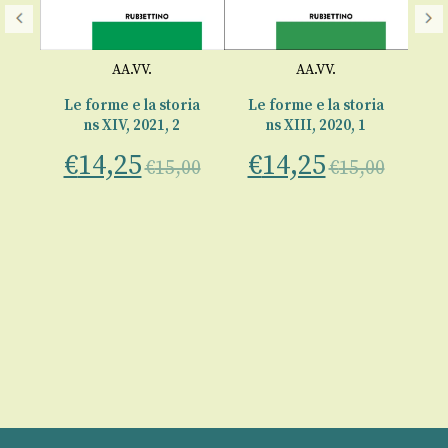
Le
€
AA.VV.
AA.VV.
ria
Le forme e la storia
Le forme e la storia
ns XIV, 2021, 2
ns XIII, 2020, 1
€
14,25
€
14,25
o
€
15,00
€
15,00
00