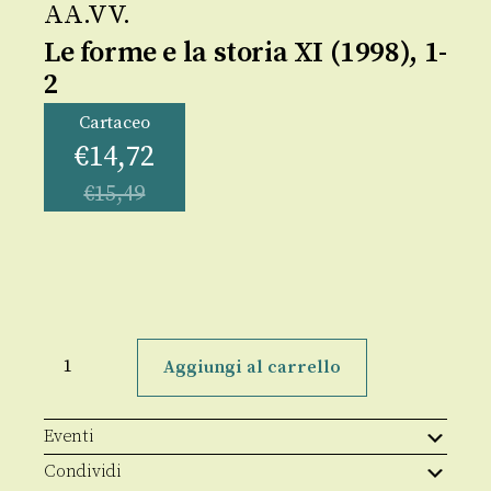
AA.VV.
Le forme e la storia XI (1998), 1-
2
Cartaceo
€
14,72
€
15,49
Le
forme
Aggiungi al carrello
e
la
storia
XI
Eventi
(1998),
1-
Condividi
2