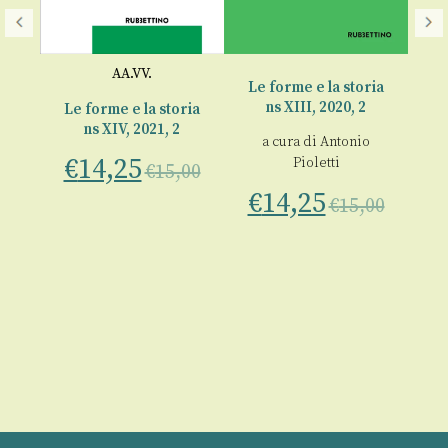
AA.VV.
Le forme e la storia
ns XIII, 2020, 2
ria
Le forme e la storia
Le
ns XIV, 2021, 2
a cura di
Antonio
€
14,25
€
Pioletti
o
€
15,00
€
14,25
€
15,00
00