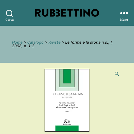
Rubbettino
Cerca
Menu
editore
Home
>
Catalogo
>
Riviste
> Le forme e la storia n.s., I,
2008, n. 1-2
🔍