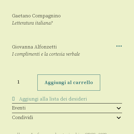
Gaetano Compagnino
Letteratura italiana?
Giovanna Alfonzetti
I complimenti e la cortesia verbale
Le
forme
Aggiungi al carrello
e
la
storia
Aggiungi alla lista dei desideri
n.s.,
I,
Eventi
2008,
n.
Condividi
1-
2
quantità