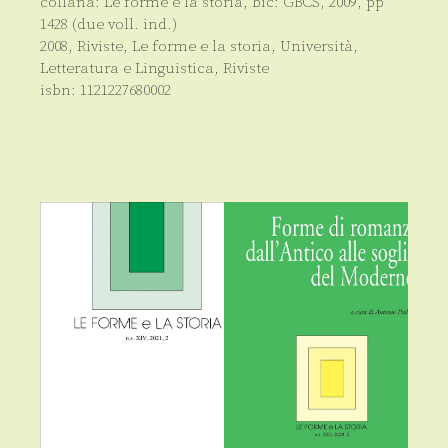
collana:
Le forme e la storia
, bic:
GBCS
,
2009
, pp
1428 (due voll. ind.)
2008
,
Riviste
,
Le forme e la storia
,
Università
,
Letteratura e Linguistica
,
Riviste
isbn:
1121227680002