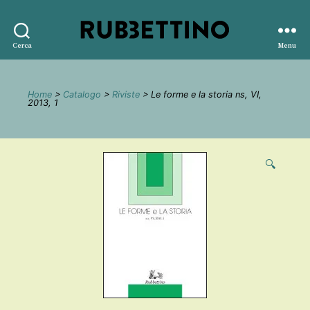
Rubbettino
Cerca
Menu
editore
Home
>
Catalogo
>
Riviste
> Le forme e la storia ns, VI,
2013, 1
🔍