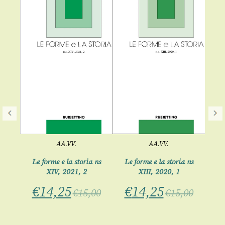
Le
€
AA.VV.
AA.VV.
 ns
Le forme e la storia ns
Le forme e la storia ns
XIV, 2021, 2
XIII, 2020, 1
€
14,25
€
14,25
€
15,00
€
15,00
eri
,