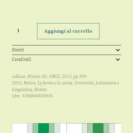
Le
forme
Aggiungi al carrello
e
la
storia
ns,
Eventi
VI,
2013,
Condividi
1
quantità
collana:
Riviste
, bic:
GBCS
,
2013
, pp
304
2013
,
Riviste
,
Le forme e la storia
,
Università
,
Letteratura e
Linguistica
,
Riviste
isbn:
9788849839876