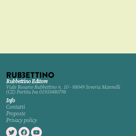
00
Rubbettino Editore
Viale Rosario Rubbettino n. 10 - 88049 Soveria Mannelli
(CZ) Partita Iva 01933480798
Info
Contatti
Proposte
Privacy policy
Twitter
Facebook
Youtube