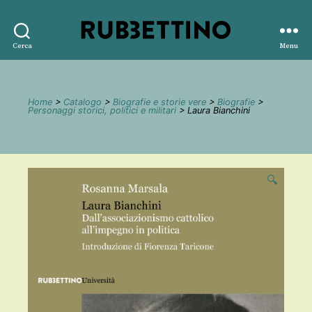
Rubbettino
Cerca
Menu
editore
Home
>
Catalogo
>
Biografie e storie vere
>
Biografie
>
Personaggi storici, politici e militari
> Laura Bianchini
🔍