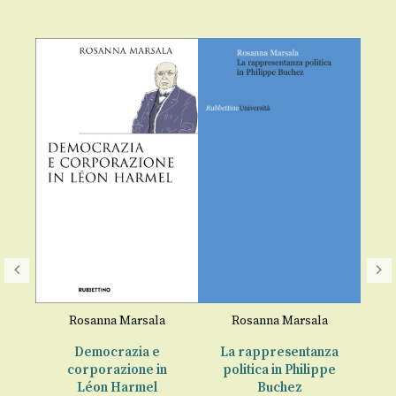
Rosanna Marsala
Rosanna Marsala
p
Democrazia e
La rappresentanza
corporazione in
politica in Philippe
tica
€
Léon Harmel
Buchez