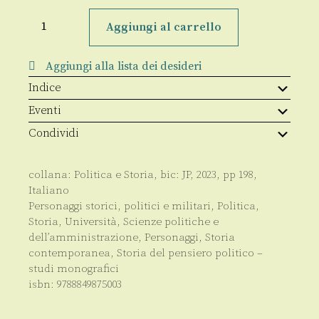
Laura
Bianchini
Aggiungi al carrello
quantità
Aggiungi alla lista dei desideri
Indice
Eventi
Condividi
collana:
Politica e Storia
, bic:
JP
,
2023
, pp
198
,
Italiano
Personaggi storici, politici e militari
,
Politica
,
Storia
,
Università
,
Scienze politiche e
dell’amministrazione
,
Personaggi
,
Storia
contemporanea
,
Storia del pensiero politico –
studi monografici
isbn:
9788849875003