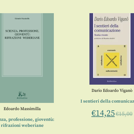
Dario Edoardo Viganò
I sentieri della comunica
Edoardo Massimilla
€
14,25
€
15,00
nza, professione, gioventù:
rifrazioni weberiane