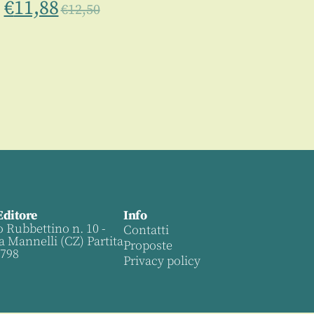
€
11,88
€
12,50
Editore
Info
o Rubbettino n. 10 -
Contatti
a Mannelli (CZ) Partita
Proposte
0798
Privacy policy