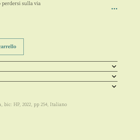
o perdersi sulla via
carrello
a
, bic:
HP
,
2022
, pp
254
,
Italiano