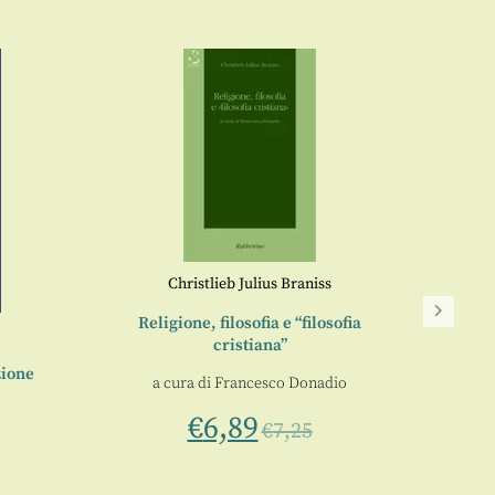
Christlieb Julius Braniss
Religione, filosofia e “filosofia
cristiana”
zione
La 
a cura di
Francesco Donadio
€
6,89
€
7,25