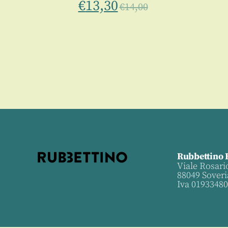
€
13,30
i
€
14,00
Rubbettino 
Viale Rosari
88049 Soveri
Iva 0193348