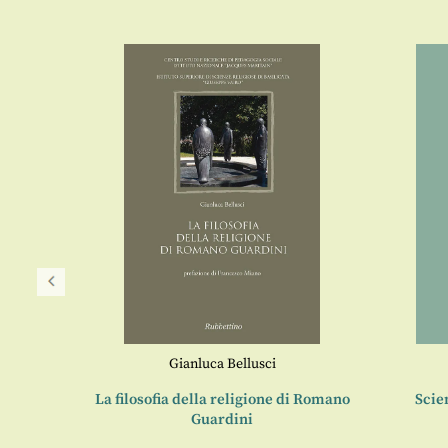
Gianluca Bellusci
ione
La filosofia della religione di Romano
Scie
Guardini
,
Angelo