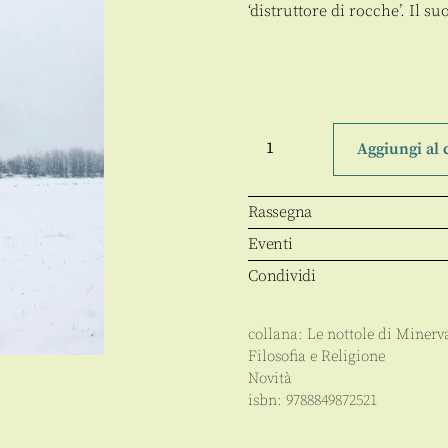
‘distruttore di rocche’. Il su
L'altro
Ulisse
Aggiungi al 
quantità
Rassegna
Eventi
Condividi
collana:
Le nottole di Minerv
Filosofia e Religione
Novità
isbn:
9788849872521