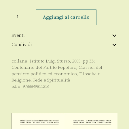
La
vera
Aggiungi al carrello
vita
quantità
Eventi
Condividi
collana:
Istituto Luigi Sturzo
,
2005
, pp
336
Centenario del Partito Popolare
,
Classici del
pensiero politico ed economico
,
Filosofia e
Religione
,
Fede e Spiritualità
isbn:
9788849811216