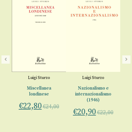
Luigi Sturzo
Luigi Sturzo
Miscellanea
Nazionalismo e
Il
0-
londinese
internazionalismo
(1946)
€
22,80
€
€
24,00
€
20,90
lo
€
22,00
00