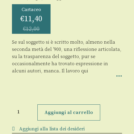
Cartaceo
€
11,40
€
12,00
Se sul soggetto si è scritto molto, almeno nella
seconda metà del ’900, una riflessione articolata,
su la trasparenza del soggetto, pur se
occasionalmente ha trovato espressione in
alcuni autori, manca. Il lavoro qui
La
trasparenza
Aggiungi al carrello
del
soggetto
quantità
Aggiungi alla lista dei desideri