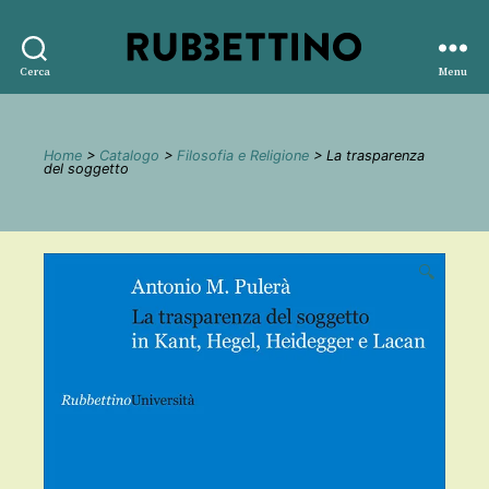
Rubbettino
Cerca
Menu
editore
Home
>
Catalogo
>
Filosofia e Religione
> La trasparenza
del soggetto
🔍