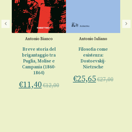
o
Antonio Bianco
Antonio Iuliano
à
Breve storia del
Filosofia come
To
brigantaggio tra
esistenza:
Puglia, Molise e
Dostoevskij-
€
o
Campania (1860-
Nietzsche
1864)
€
25,65
€
27,00
€
11,40
€
12,00
00