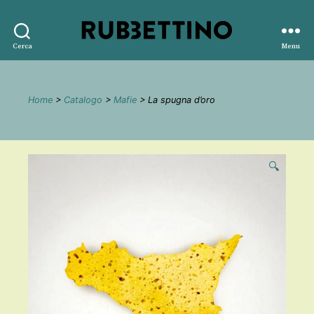
Rubbettino
Cerca
Menu
editore
Home
>
Catalogo
>
Mafie
> La spugna d’oro
🔍