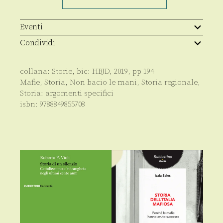
d'oro
quantità
Eventi
Condividi
collana:
Storie
, bic:
HBJD
,
2019
, pp
194
Mafie
,
Storia
,
Non bacio le mani
,
Storia regionale
,
Storia: argomenti specifici
isbn:
9788849855708