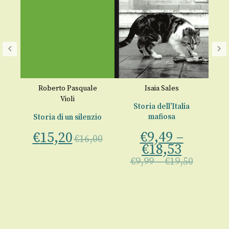
Roberto Pasquale
Isaia Sales
L
Violi
Storia dell’Italia
eta
mafiosa
Storia di un silenzio
a 
€
9,49
–
€
15,20
€
16,00
€
€
18,53
00
€
9,99
–
€
19,50