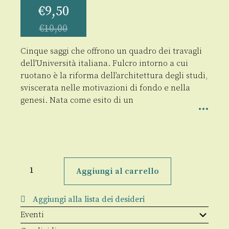
€
9,50
€
10,00
Cinque saggi che offrono un quadro dei travagli
dell’Università italiana. Fulcro intorno a cui
ruotano è la riforma dell’architettura degli studi,
sviscerata nelle motivazioni di fondo e nella
genesi. Nata come esito di un
La
riforma
Aggiungi al carrello
universitaria
alla
prova
Aggiungi alla lista dei desideri
dei
quindici
Eventi
anni
quantità