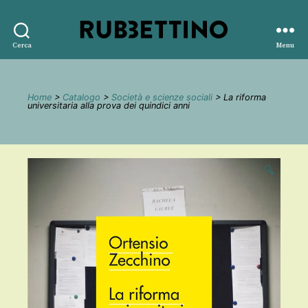
Rubbettino
Cerca
Menu
editore
Home
>
Catalogo
>
Società e scienze sociali
> La riforma
universitaria alla prova dei quindici anni
🔍