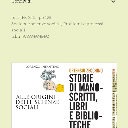
Condividi
bic:
JFF
,
2015
, pp
128
Società e scienze sociali
,
Problemi e processi
sociali
isbn:
9788849846492