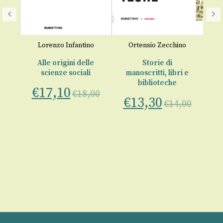
o
Lorenzo Infantino
Ortensio Zecchino
di
Alle origini delle
Storie di
Me
scienze sociali
manoscritti, libri e
biblioteche
€
17,10
€
00
€
18,00
€
13,30
€
14,00