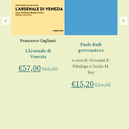
,
Francesco Gaglianò
Paolo Baffi
no
,
governatore
L’Arsenale di
Venezia
L
a cura di
Giovanni B.
de
. Il
€
57,00
Pittaluga
e
Guido M.
€
60,00
zi
Rey
€
€
15,20
€
16,00
00