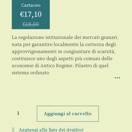
Cartaceo
€
17,10
€
18,00
La regolazione istituzionale dei mercati granari,
nata per garantire localmente la certezza degli
approvvigionamenti in congiunture di scarsità,
costituisce uno degli aspetti più comuni delle
economie di Antico Regime. Pilastro di quel
sistema ordinato
La
polizia
Aggiungi al carrello
de'
grani
quantità
Aggiungi alla lista dei desideri