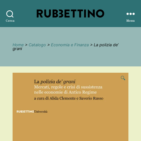
Rubbettino
Cerca
Menu
editore
Home
>
Catalogo
>
Economia e Finanza
> La polizia de’
grani
🔍