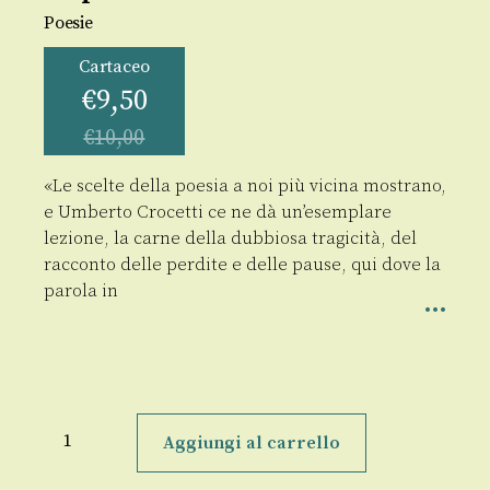
Poesie
Cartaceo
€
9,50
€
10,00
«Le scelte della poesia a noi più vicina mostrano,
e Umberto Crocetti ce ne dà un’esemplare
lezione, la carne della dubbiosa tragicità, del
racconto delle perdite e delle pause, qui dove la
parola in
La
parola
Aggiungi al carrello
incrinata
quantità