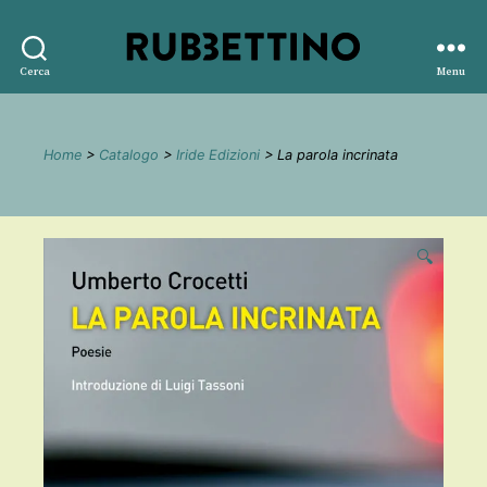
Rubbettino
Cerca
Menu
editore
Home
>
Catalogo
>
Iride Edizioni
> La parola incrinata
🔍