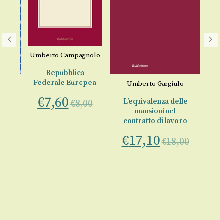
Umberto Campagnolo
Repubblica
Federale Europea
o
Umberto Gargiulo
€
7,60
d
L’equivalenza delle
€
8,00
mansioni nel
Tr
contratto di lavoro
00
€
17,10
€
18,00