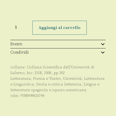
La
memoria
Aggiungi al carrello
e
l'invenzione.
Presenza
dei
Eventi
classici
nella
Condividi
letteratura
spagnola
del
collana:
Collana Scientifica dell'Università di
Novecento
quantità
Salerno
, bic:
DSB
,
2008
, pp
302
Letteratura, Poesia e Teatro
,
Università
,
Letteratura
e Linguistica
,
Storia e critica letteraria
,
Lingua e
letteratura spagnola e ispano-americana
isbn:
9788849820744