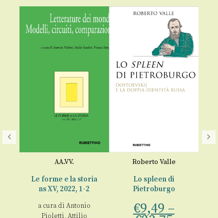
AA.VV.
Roberto Valle
Le
i e
Le forme e la storia
Lo spleen di
a
sia
ns XV, 2022, 1-2
Pietroburgo
co
€
9,49
–
a cura di
Antonio
€
Pioletti
,
Attilio