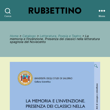
Rubbettino
Cerca
Menu
editore
Home
>
Catalogo
>
Letteratura, Poesia e Teatro
> La
memoria e l’invenzione. Presenza dei classici nella letteratura
spagnola del Novecento
🔍