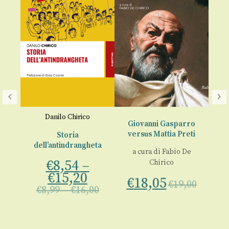
A
r
Danilo Chirico
Giovanni Gasparro
versus Mattia Preti
le
Storia
An
dell’antindrangheta
a cura di
Fabio De
€
8,54
–
Chirico
€
o
€
15,20
€
18,05
€
19,00
€
8,99
–
€
16,00