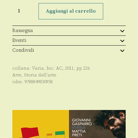
La
Madonna
Aggiungi al carrello
Dei
Poveri
di
Seminara
Rassegna
quantità
Eventi
Condividi
collana:
Varia
, bic:
AC
,
2011
, pp
226
Arte
,
Storia dell'arte
isbn:
9788849830958