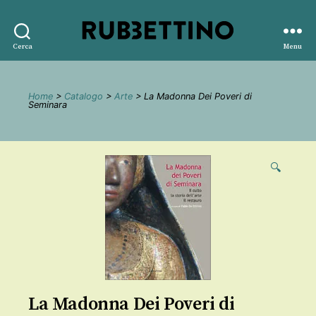
Rubbettino
Cerca
Menu
editore
Home
>
Catalogo
>
Arte
> La Madonna Dei Poveri di
Seminara
🔍
La Madonna Dei Poveri di