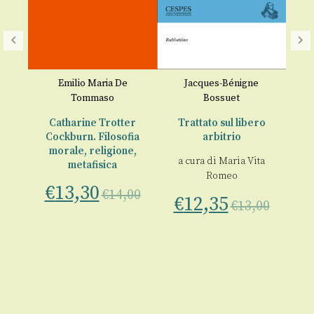
rci
Emilio Maria De
Jacques-Bénigne
Tommaso
Bossuet
e
Catharine Trotter
Trattato sul libero
D
Cockburn. Filosofia
arbitrio
00
morale, religione,
€
a cura di
Maria Vita
metafisica
Romeo
€
13,30
€
14,00
€
12,35
€
13,00