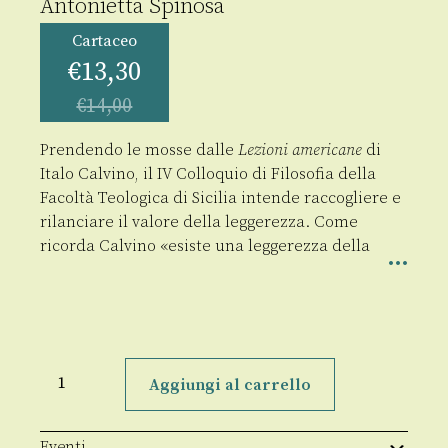
Antonietta Spinosa
Cartaceo
€
13,30
€
14,00
Prendendo le mosse dalle
Lezioni americane
di
Italo Calvino, il IV Colloquio di Filosofia della
Facoltà Teologica di Sicilia intende raccogliere e
rilanciare il valore della leggerezza. Come
ricorda Calvino «esiste una leggerezza della
La
leggerezza
Aggiungi al carrello
sostenibile
quantità
Eventi