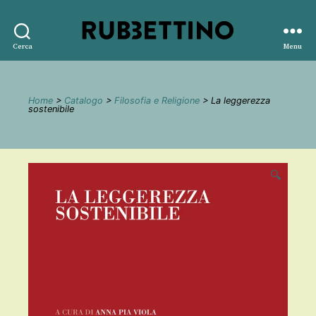
Rubbettino
Cerca
Menu
editore
Home
>
Catalogo
>
Filosofia e Religione
> La leggerezza
sostenibile
🔍