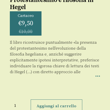
Protestantesimo e filosofia in
Hegel
Cartaceo
€
9,50
€
10,00
Il libro ricostruisce puntualmente «la presenza
del protestantesimo nell’evoluzione della
filosofia hegeliana e, anziché suggerire
esplicitamente ipotesi interpretative, preferisce
individuare la rigorosa chiave di lettura dei testi
di Hegel (…) con diretto approccio alle
Protestantesimo
e
Aggiungi al carrello
filosofia