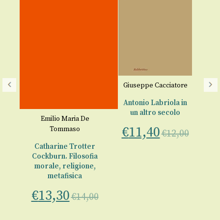
Giuseppe Cacciatore
Antonio Labriola in
un altro secolo
I
Emilio Maria De
ia
€
11,40
Tommaso
€
12,00
Catharine Trotter
e
Cockburn. Filosofia
ini
morale, religione,
metafisica
00
€
13,30
€
14,00