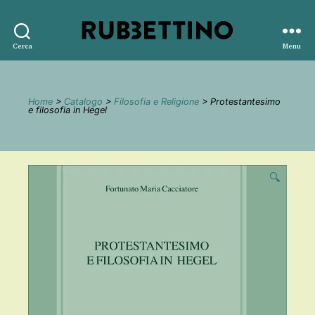
Rubbettino
Cerca
Menu
editore
Home
>
Catalogo
>
Filosofia e Religione
> Protestantesimo
e filosofia in Hegel
🔍