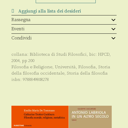
in
Hegel
Aggiungi alla lista dei desideri
quantità
Rassegna
Eventi
Condividi
collana:
Biblioteca di Studi Filosofici
, bic:
HPCD
,
2004
, pp
200
Filosofia e Religione
,
Università
,
Filosofia
,
Storia
della filosofia occidentale
,
Storia della filosofia
isbn:
9788849808278