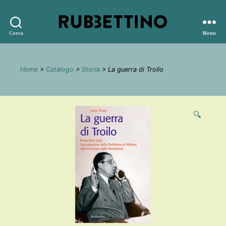
Rubbettino
Cerca
Menu
editore
Home
>
Catalogo
>
Storia
> La guerra di Troilo
🔍