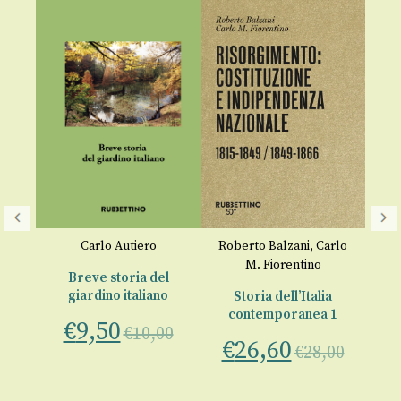
Carlo Autiero
Roberto Balzani
,
Carlo
M. Fiorentino
l’
Breve storia del
giardino italiano
Storia dell’Italia
contemporanea 1
€
9,50
€
10,00
€
26,60
€
28,00
00
Ca
Pi