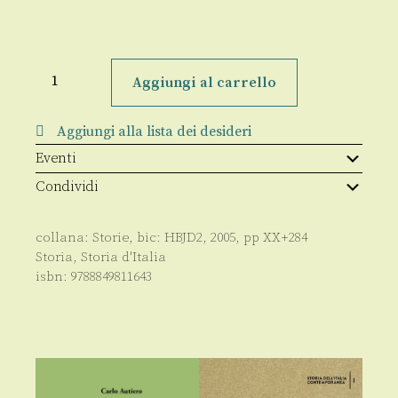
La
guerra
Aggiungi al carrello
di
Troilo
quantità
Aggiungi alla lista dei desideri
Eventi
Condividi
collana:
Storie
, bic:
HBJD2
,
2005
, pp
XX+284
Storia
,
Storia d'Italia
isbn:
9788849811643