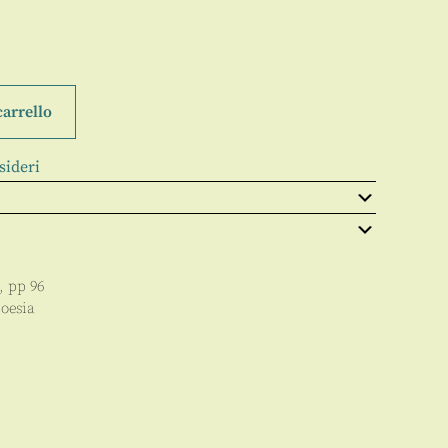
carrello
sideri
, pp
96
oesia