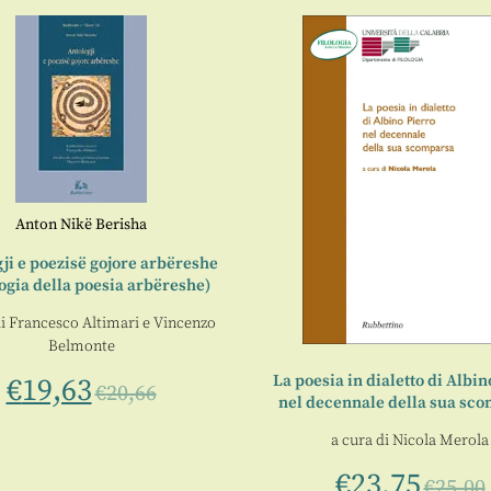
Anton Nikë Berisha
ji e poezisë gojore arbëreshe
ogia della poesia arbëreshe)
di
Francesco Altimari
e
Vincenzo
Belmonte
La poesia in dialetto di Albin
€
19,63
€
20,66
nel decennale della sua sc
a cura di
Nicola Merola
€
23,75
€
25,00