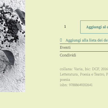
La
ferita
Aggiungi al 
del
possibile
quantità
Aggiungi alla lista dei de
Eventi
Condividi
collana:
Varia
, bic:
DCF
,
2016
Letteratura, Poesia e Teatro
,
P
poesia
isbn:
97888649202641