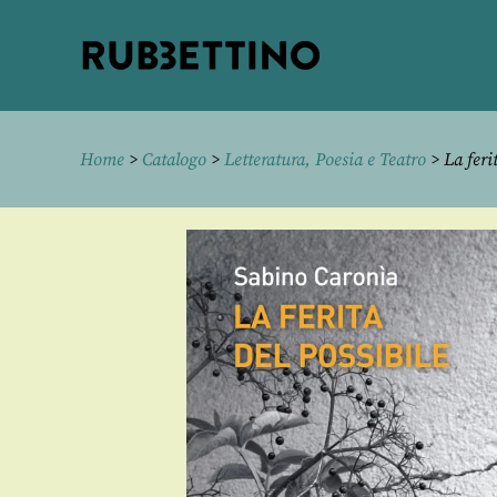
Rubbettino
editore
Home
>
Catalogo
>
Letteratura, Poesia e Teatro
> La ferit