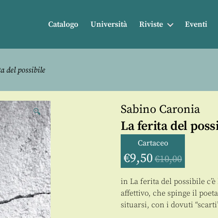
Catalogo
Università
Riviste
Eventi
a del possibile
Sabino Caronia
🔍
La ferita del poss
Cartaceo
€
9,50
€
10,00
in La ferita del possibile c’
affettivo, che spinge il poet
situarsi, con i dovuti “scarti