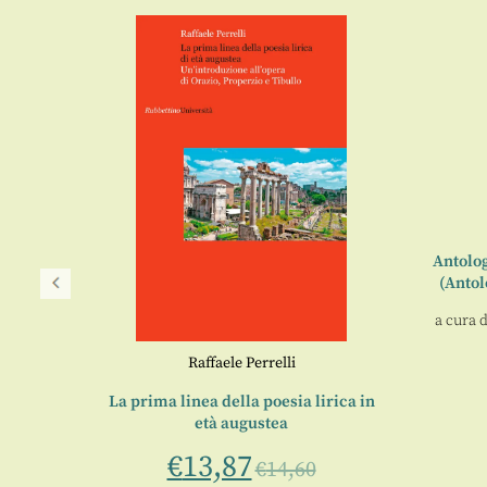
Antolog
(Antol
a cura 
Raffaele Perrelli
poesia
La prima linea della poesia lirica in
età augustea
€
13,87
€
14,60