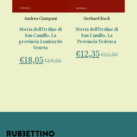
St
Andrea Ciampani
Gerhard Kuck
P
Storia dell’Ordine di
Storia dell’Ordine di
€
eta
San Camillo. La
San Camillo. La
provincia Lombardo
Provincia Tedesca
Veneta
€
12,35
€
13,00
€
18,05
€
19,00
00