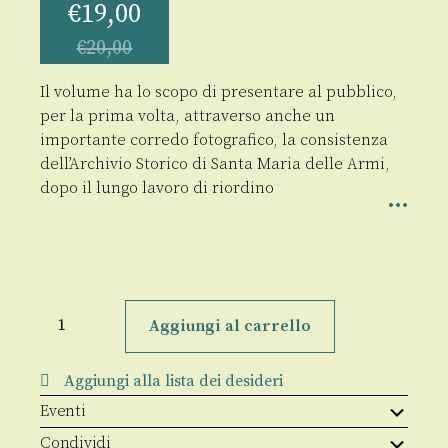
€
19,00
€
20,00
Il volume ha lo scopo di presentare al pubblico,
per la prima volta, attraverso anche un
importante corredo fotografico, la consistenza
dell’Archivio Storico di Santa Maria delle Armi,
dopo il lungo lavoro di riordino
L'Archivio
ritrovato
Aggiungi al carrello
di
Santa
Maria
Aggiungi alla lista dei desideri
delle
Armi
Eventi
a
Cerchiara
Condividi