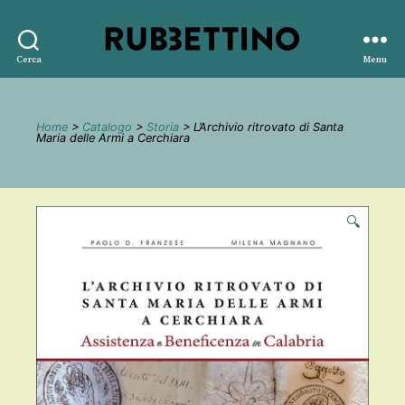
Rubbettino
Cerca
Menu
editore
Home
>
Catalogo
>
Storia
> L’Archivio ritrovato di Santa
Maria delle Armi a Cerchiara
🔍