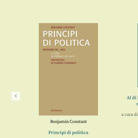
Al di
a cura d
Benjamin Constant
oria del
Principi di politica