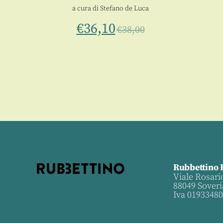
atteo
a cura di
Stefano de Luca
€
36,10
€
38,00
Rubbettino 
Viale Rosari
88049 Soveri
Iva 0193348