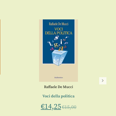
Raffaele De Mucci
L’an
Voci della politica
€
14,25
€
15,00