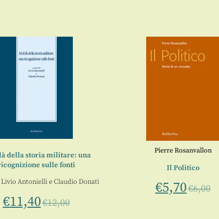
Pierre Rosanvallon
 là della storia militare: una
ricognizione sulle fonti
Il Politico
i
Livio Antonielli
e
Claudio Donati
€
5,70
€
6,00
€
11,40
€
12,00