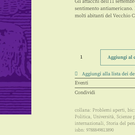
Gli attacchi dell’11 settemb
sentimento antiamericano. Il
molti abitanti del Vecchio 
L'antiamericanismo
in
Aggiungi al 
Europa
quantità
Aggiungi alla lista dei de
Eventi
Condividi
collana:
Problemi aperti
, bic
Politica
,
Università
,
Scienze 
internazionali
,
Storia del pen
isbn:
9788849813890