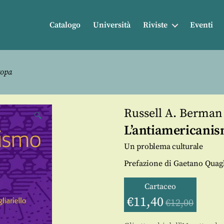
Catalogo
Università
Riviste
Eventi
ropa
Russell A. Berman
🔍
L’antiamericanis
Un problema culturale
Prefazione di Gaetano Quagl
Cartaceo
€
11,40
€
12,00