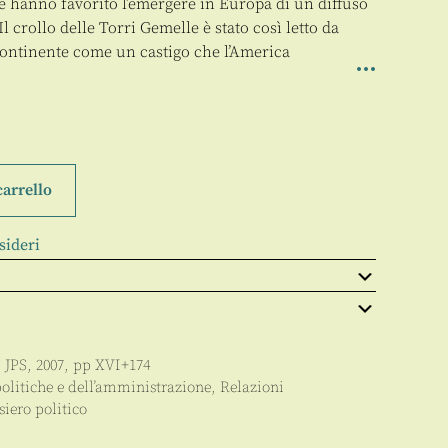
re hanno favorito l’emergere in Europa di un diffuso
 crollo delle Torri Gemelle è stato così letto da
Continente come un castigo che l’America
carrello
sideri
:
JPS
,
2007
, pp
XVI+174
politiche e dell’amministrazione
,
Relazioni
siero politico