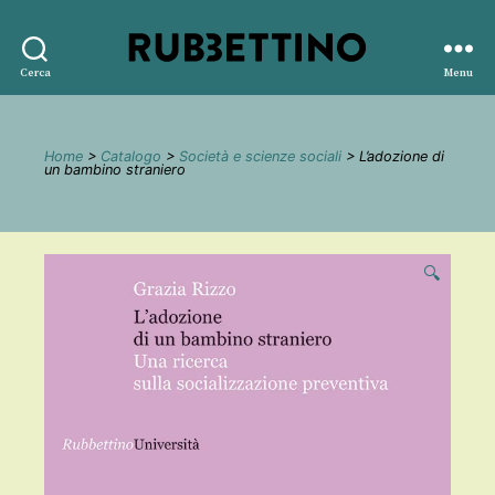
Rubbettino
Cerca
Menu
editore
Home
>
Catalogo
>
Società e scienze sociali
> L’adozione di
un bambino straniero
🔍