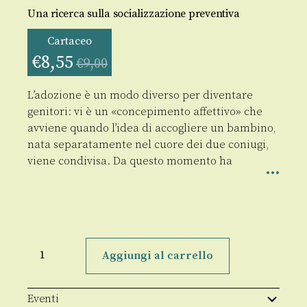
Una ricerca sulla socializzazione preventiva
Cartaceo
€
8,55
€
9,00
L’adozione è un modo diverso per diventare
genitori: vi è un «concepimento affettivo» che
avviene quando l’idea di accogliere un bambino,
nata separatamente nel cuore dei due coniugi,
viene condivisa. Da questo momento ha
L'adozione
di
Aggiungi al carrello
un
bambino
straniero
quantità
Eventi