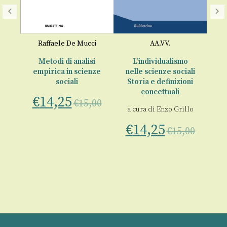
Ec
o
Raffaele De Mucci
AA.VV.
€
e
Metodi di analisi
L’individualismo
empirica in scienze
nelle scienze sociali
sociali
Storia e definizioni
00
concettuali
€
14,25
€
15,00
a cura di
Enzo Grillo
€
14,25
€
15,00