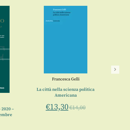
Francesca Gelli
La città nella scienza politica
L’an
Americana
€
13,30
€
14,00
– 2020 –
cembre