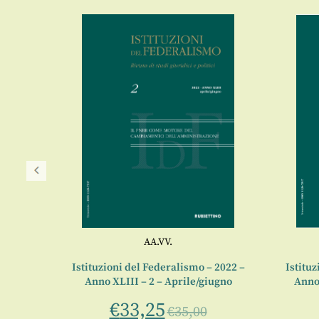
AA.VV.
 2022 –
Istituzioni del Federalismo – 2022 –
Istituz
cembre
Anno XLIII – 2 – Aprile/giugno
Anno
€
33,25
€
35,00