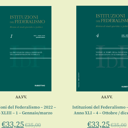
AA.VV.
AA.VV.
ioni del Federalismo – 2022 –
Istituzioni del Federalismo 
 XLIII – 1 – Gennaio/marzo
Anno XLI – 4 – Ottobre / di
€
33,25
€
33,25
€
35,00
€
35,00