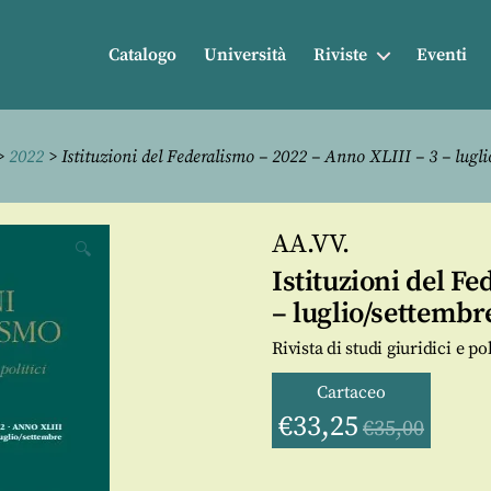
Catalogo
Università
Riviste
Eventi
>
2022
> Istituzioni del Federalismo – 2022 – Anno XLIII – 3 – lugli
AA.VV.
🔍
Istituzioni del F
– luglio/settembr
Rivista di studi giuridici e p
Cartaceo
€
33,25
€
35,00