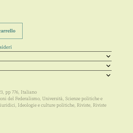
carrello
sideri
23
, pp
776
,
Italiano
ioni del Federalismo
,
Università
,
Scienze politiche e
iuridici
,
Ideologie e culture politiche
,
Riviste
,
Riviste