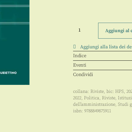
Istituzioni
del
Aggiungi al 
Federalismo
-
2022
Aggiungi alla lista dei de
-
Anno
Indice
XLIII
-
Eventi
3
-
Condividi
luglio/settembre
quantità
collana:
Riviste
, bic:
HPS
,
20
2022
,
Politica
,
Riviste
,
Istituz
dell’amministrazione
,
Studi g
isbn:
9788849875911