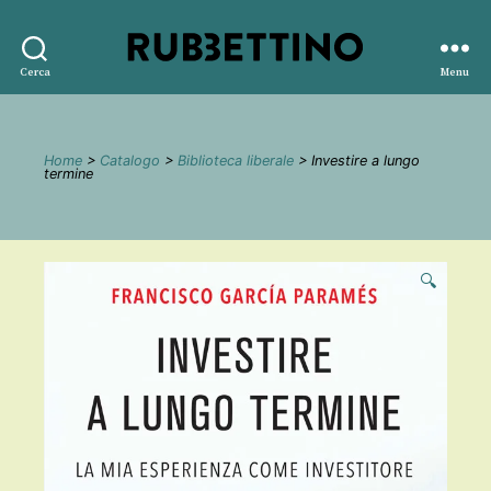
Rubbettino
Cerca
Menu
editore
Home
>
Catalogo
>
Biblioteca liberale
> Investire a lungo
termine
🔍