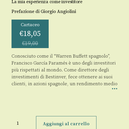
La mia esperienza come investitore
Prefazione di Giorgio Angiolini
Cartaceo
€
18,05
€
19,00
Conosciuto come il “Warren Buffett spagnolo”,
Francisco García Paramés è uno degli investitori
più rispettati al mondo. Come direttore degli
investimenti di Bestinver, fece ottenere ai suoi
clienti, in azioni spagnole, un rendimento medio
Investire
a
Aggiungi al carrello
lungo