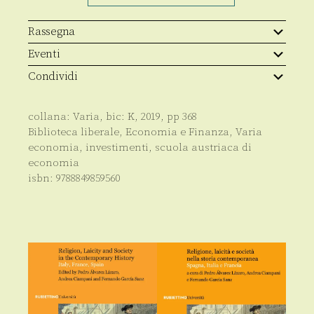
termine
quantità
Rassegna
Eventi
Condividi
collana:
Varia
, bic:
K
,
2019
, pp
368
Biblioteca liberale
,
Economia e Finanza
,
Varia
economia, investimenti, scuola austriaca di
economia
isbn:
9788849859560