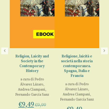
Religion, Laicity and
Religione, laicità e
Society in the
società nella storia
Fr
Contemporary
contemporanea.
History
Spagna, Italia e
ola
€
Francia
a cura di
Pedro
00
a cura di
Pedro
Álvarez Lázaro
,
Álvarez Lázaro
,
Andrea Ciampani
,
Andrea Ciampani
,
Fernando García Sanz
Fernando García Sanz
€
9,49
€
9,99