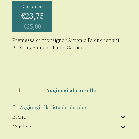
Cartaceo
€
23,75
€
25,00
Premessa di monsignor Antonio Buoncristiani
Presentazione di Paola Carucci
Inventario
dell'Archivio
Aggiungi al carrello
del
Pontificio
seminario
Aggiungi alla lista dei desideri
regionale
Pio
Eventi
XII
di
Condividi
Siena
(1205-