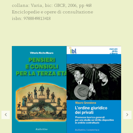
2003)
quantità
collana:
Varia
, bic:
GBCR
,
2006
, pp
468
Enciclopedie e opere di consultazione
isbn:
9788849813418