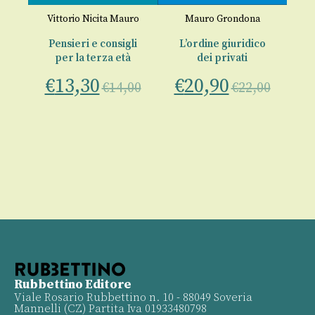
Vittorio Nicita Mauro
Mauro Grondona
a
Pensieri e consigli
L’ordine giuridico
per la terza età
dei privati
€
13,30
€
20,90
€
€
14,00
€
22,00
00
Rubbettino Editore
Viale Rosario Rubbettino n. 10 - 88049 Soveria
Mannelli (CZ) Partita Iva 01933480798