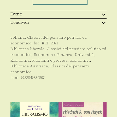
vero
e
quello
falso
Eventi
quantità
Condividi
collana:
Classici del pensiero politico ed
economico
, bic:
KCP
,
2021
Biblioteca liberale
,
Classici del pensiero politico ed
economico
,
Economia e Finanza
,
Università
,
Economia
,
Problemi e processi economici
,
Biblioteca Austriaca
,
Classici del pensiero
economico
isbn:
9788849830507