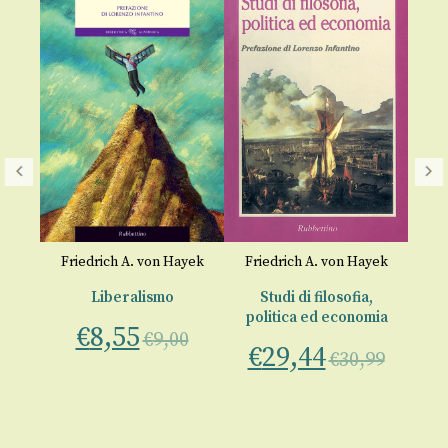
Fri
yek
Friedrich A. von Hayek
Friedrich A. von Hayek
,
Liberalismo
Studi di filosofia,
mia
politica ed economia
€
8,55
€
9,00
€
29,44
00
€
30,99