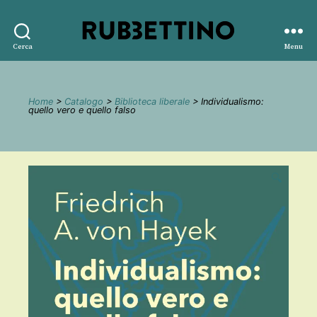
Rubbettino
Cerca
Menu
editore
Home
>
Catalogo
>
Biblioteca liberale
> Individualismo:
quello vero e quello falso
🔍