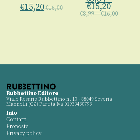
00
€
15,20
€
15,20
€
16,00
€
8,99
–
€
16,00
Rubbettino Editore
Viale Rosario Rubbettino n. 10 - 88049 Soveria
Mannelli (CZ) Partita Iva 01933480798
Info
Contatti
Proposte
Privacy policy