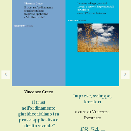
Vincenzo Greco
Imprese, sviluppo,
V
territori
Il trust
nell’ordinamento
a cura di
Vincenzo
o
giuridico italiano tra
Fortunato
prassi applicativa e
€
“diritto vivente”
€
8,54
–