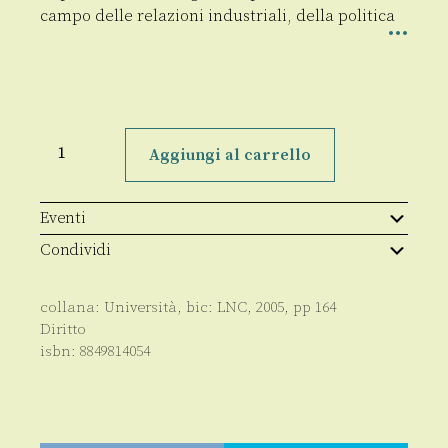
campo delle relazioni industriali, della politica
Imprenditori,
organizzazione
Aggiungi al carrello
e
rappresentanza
collettiva
degli
Eventi
interessi
quantità
Condividi
collana:
Università
, bic:
LNC
,
2005
, pp
164
Diritto
isbn:
8849814054