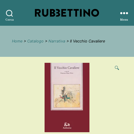
Rubbettino
Cerca
Menu
editore
Home
>
Catalogo
>
Narrativa
> Il Vecchio Cavaliere
🔍