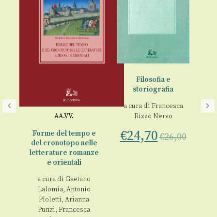
Filosofia e
storiografia
a cura di
Francesca
Be
AA.VV.
Rizzo Nervo
atis
€
24,70
Forme del tempo e
€
26,00
a
€
del cronotopo nelle
letterature romanze
e orientali
00
a cura di
Gaetano
Lalomia
,
Antonio
Pioletti
,
Arianna
Punzi
,
Francesca