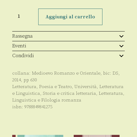
Forme
del
Aggiungi al carrello
tempo
e
del
cronotopo
Rassegna
nelle
letterature
Eventi
romanze
e
Condividi
orientali
quantità
collana:
Medioevo Romanzo e Orientale
, bic:
DS
,
2014
, pp
630
Letteratura, Poesia e Teatro
,
Università
,
Letteratura
e Linguistica
,
Storia e critica letteraria
,
Letteratura,
Linguistica e Filologia romanza
isbn:
9788849841275