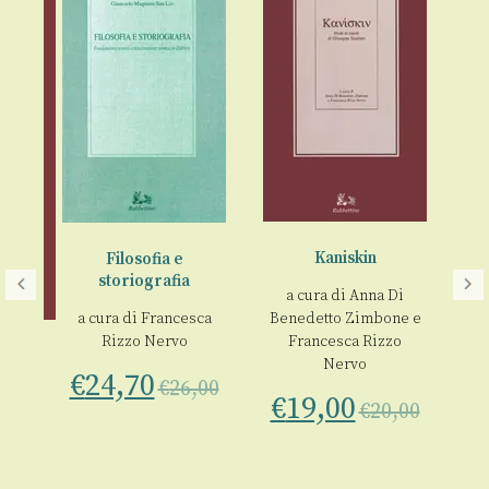
Kaniskin
Filosofia e
storiografia
Il
a cura di
Anna Di
a cura di
Francesca
Benedetto Zimbone
e
a
Rizzo Nervo
Francesca Rizzo
atis
Nervo
€
24,70
€
26,00
a
€
19,00
€
20,00
00