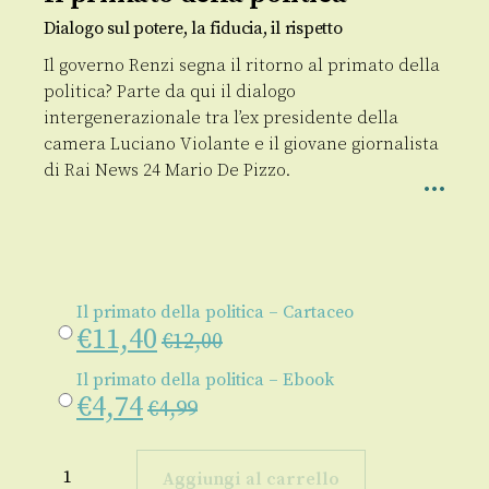
Dialogo sul potere, la fiducia, il rispetto
Il governo Renzi segna il ritorno al primato della
politica? Parte da qui il dialogo
intergenerazionale tra l’ex presidente della
camera Luciano Violante e il giovane giornalista
di Rai News 24 Mario De Pizzo.
Il primato della politica – Cartaceo
€
11,40
€
12,00
Il primato della politica – Ebook
€
4,74
€
4,99
Il
primato
Aggiungi al carrello