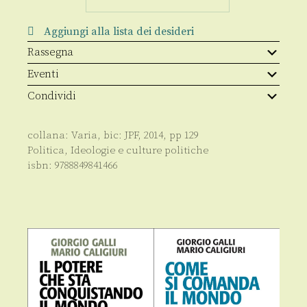
della
politica
quantità
Aggiungi alla lista dei desideri
Rassegna
Eventi
Condividi
collana:
Varia
, bic:
JPF
,
2014
, pp
129
Politica
,
Ideologie e culture politiche
isbn:
9788849841466