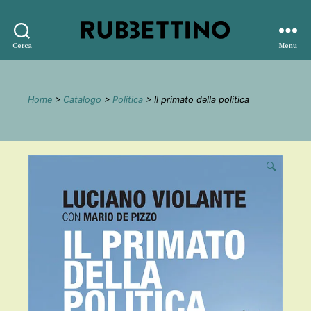
Rubbettino
Cerca
Menu
editore
Home
>
Catalogo
>
Politica
> Il primato della politica
🔍