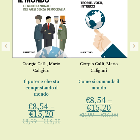
I 
a
Giorgio Galli
,
Mario
Giorgio Galli
,
Mario
Caligiuri
Caligiuri
Il potere che sta
Come si comanda il
conquistando il
mondo
mondo
€
8,54
–
io
€
8,54
–
€
15,20
€
15,20
€
8,99
–
€
16,00
00
€
8,99
–
€
16,00