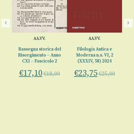
AA.VV.
AA.VV.
Rassegna storica del
Filologia Antica e
024
Risorgimento – Anno
Moderna n.s. VI, 2
–
CXI – Fascicolo 2
(XXXIV, 58) 2024
a
e
€
17,10
€
23,75
de
€
18,00
€
25,00
00
€