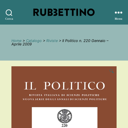
Rubbettino
Cerca
Menu
editore
Home
>
Catalogo
>
Riviste
> Il Politico n. 220 Gennaio –
Aprile 2009
🔍