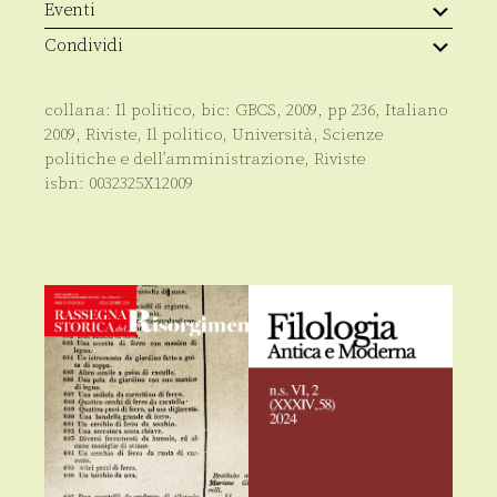
Aprile
Eventi
2009
quantità
Condividi
collana:
Il politico
, bic:
GBCS
,
2009
, pp
236
,
Italiano
2009
,
Riviste
,
Il politico
,
Università
,
Scienze
politiche e dell’amministrazione
,
Riviste
isbn:
0032325X12009