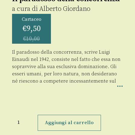
a cura di
Alberto Giordano
Cartaceo
€
9,50
€
10,00
Il paradosso della concorrenza, scrive Luigi
Einaudi nel 1942, consiste nel fatto che essa non
sopravvive alla sua esclusiva dominazione. Gli
esseri umani, per loro natura, non desiderano
né riescono a competere incessantemente sul
Il
paradosso
Aggiungi al carrello
della
concorrenza