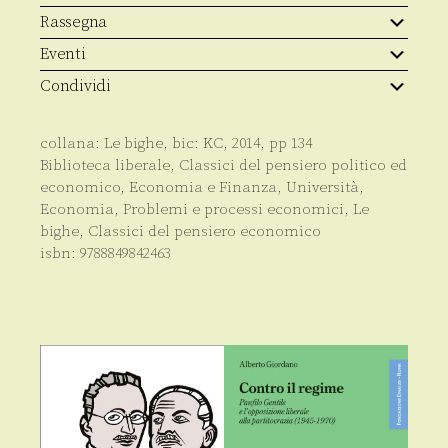
quantità
Rassegna
Eventi
Condividi
collana:
Le bighe
, bic:
KC
,
2014
, pp
134
Biblioteca liberale
,
Classici del pensiero politico ed
economico
,
Economia e Finanza
,
Università
,
Economia
,
Problemi e processi economici
,
Le
bighe
,
Classici del pensiero economico
isbn:
9788849842463