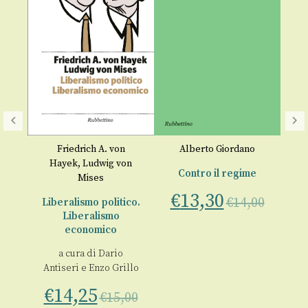
Friedrich A. von
Alberto Giordano
Hayek
,
Ludwig von
Contro il regime
Mises
ghi
€
13,30
€
14,00
Liberalismo politico.
o
Liberalismo
economico
00
a cura di
Dario
Antiseri
e
Enzo Grillo
€
14,25
€
15,00