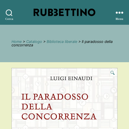
Rubbettino
Cerca
Menu
editore
Home
>
Catalogo
>
Biblioteca liberale
> Il paradosso della
concorrenza
🔍