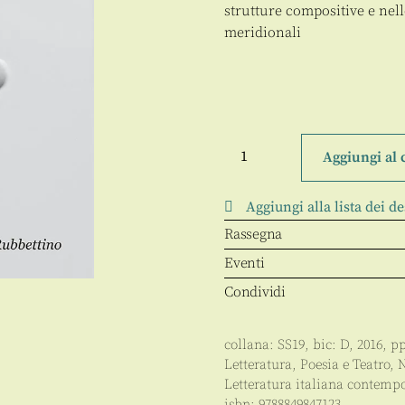
strutture compositive e nell
meridionali
Il
mondo
Aggiungi al 
visto
da
sotto
Aggiungi alla lista dei de
quantità
Rassegna
Eventi
Condividi
collana:
SS19
, bic:
D
,
2016
, p
Letteratura, Poesia e Teatro
,
N
Letteratura italiana contemp
isbn:
9788849847123