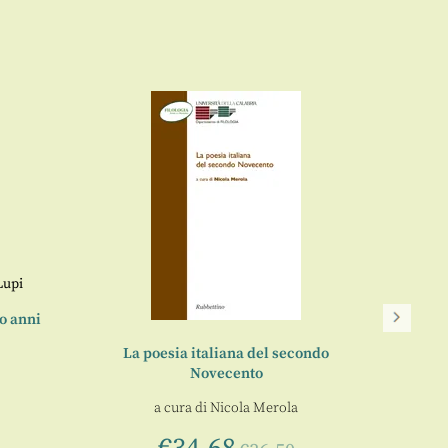
Lupi
o anni
La poesia italiana del secondo
Novecento
a cura di
Nicola Merola
La li