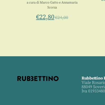
a cura di
Marco Gatto
e
Annamaria
Scorza
€
22,80
€
24,00
Rubbettino 
Viale Rosari
88049 Soveri
Iva 0193348