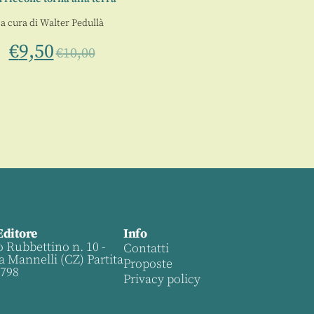
a cura di
Walter Pedullà
€
9,50
€
10,00
Editore
Info
o Rubbettino n. 10 -
Contatti
a Mannelli (CZ) Partita
Proposte
0798
Privacy policy