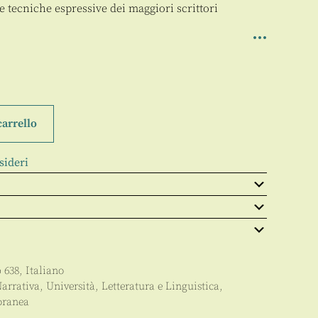
e tecniche espressive dei maggiori scrittori
carrello
sideri
p
638
,
Italiano
arrativa
,
Università
,
Letteratura e Linguistica
,
oranea