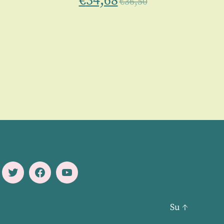
€
34,68
€
36,50
Twitter
Facebook
Youtube
Su
↑