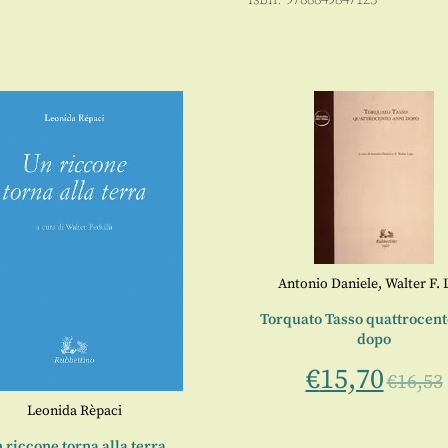
Antonio Daniele
,
Walter F. 
Torquato Tasso quattrocent
dopo
€
15,70
€
16,53
Leonida Rèpaci
 riccone torna alla terra