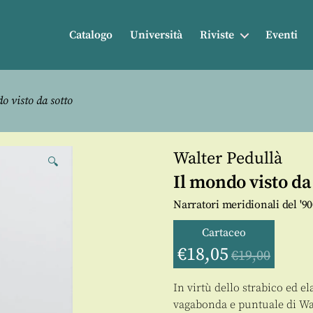
Catalogo
Università
Riviste
Eventi
o visto da sotto
Walter Pedullà
🔍
Il mondo visto da
Narratori meridionali del '90
Cartaceo
€
18,05
€
19,00
In virtù dello strabico ed e
vagabonda e puntuale di Wal