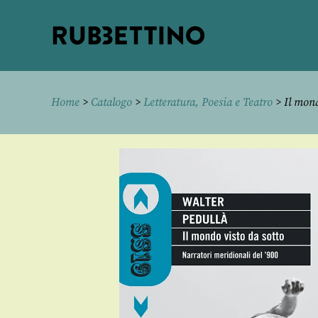
Rubbettino
editore
Home
>
Catalogo
>
Letteratura, Poesia e Teatro
> Il mond