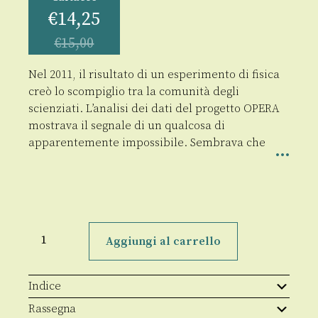
€
14,25
€
15,00
Nel 2011, il risultato di un esperimento di fisica
creò lo scompiglio tra la comunità degli
scienziati. L’analisi dei dati del progetto OPERA
mostrava il segnale di un qualcosa di
apparentemente impossibile. Sembrava che
Il
mio
Aggiungi al carrello
neutrino
quantità
Indice
Rassegna