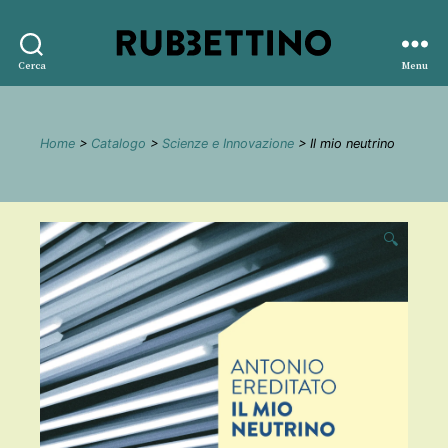
Rubbettino
Cerca
Menu
editore
Home
>
Catalogo
>
Scienze e Innovazione
> Il mio neutrino
🔍