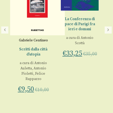
La Conferenza di
pace di Parigi fra
ieri e domani
a cura di
Antonio
Gabriele Centineo
Scottà
e
Scritti dalla città
€
33,25
€
35,00
d’utopia
ngo
,
a cura di
Antonio
o
Auletta
,
Antonio
le
Pioletti
,
Felice
Rappazzo
€
9,50
€
10,00
00