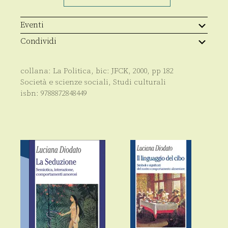
moda
quantità
Eventi
Condividi
collana:
La Politica
, bic:
JFCK
,
2000
, pp
182
Società e scienze sociali
,
Studi culturali
isbn:
9788872848449