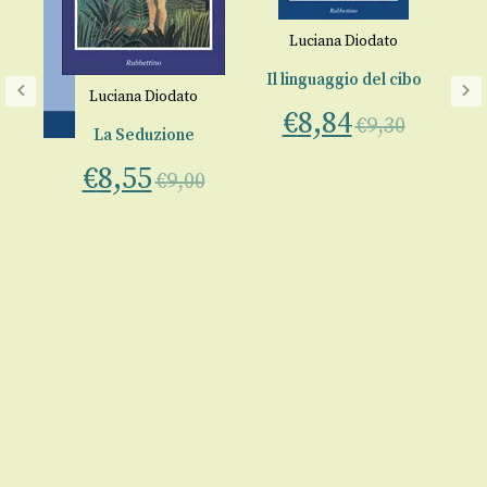
Luciana Diodato
Il linguaggio del cibo
A
Luciana Diodato
€
8,84
€
9,30
La Seduzione
€
8,55
€
9,00
Gl
o
ali
ni
llo
00