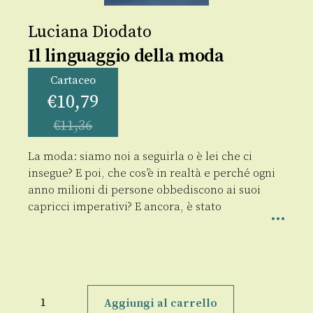
Luciana Diodato
Il linguaggio della moda
Cartaceo
€
10,79
€
11,36
La moda: siamo noi a seguirla o è lei che ci
insegue? E poi, che cos’è in realtà e perché ogni
anno milioni di persone obbediscono ai suoi
capricci imperativi? E ancora, è stato
Il
linguaggio
Aggiungi al carrello
della