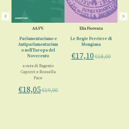
AA.VV.
Elia Fiorenza
n
Parlamentarismo e
Le Regie Ferriere di
Antiparlamentarism
Mongiana
lla
o nell’Europa del
€
17,10
€
Novecento
€
18,00
a
a cura di
Eugenio
a
Capozzi
e
Rossella
Pace
00
€
18,05
€
19,00