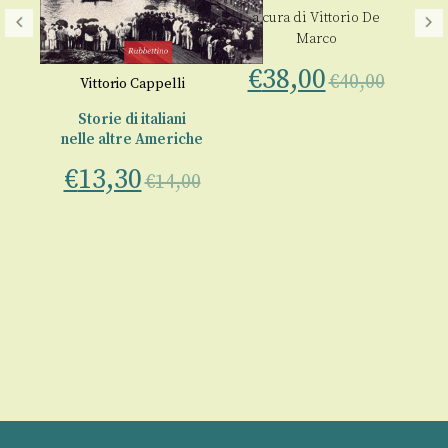
a cura di
Vittorio De
Tra
Marco
€
38,00
€
40,00
,
Vittorio Cappelli
Storie di italiani
nelle altre Americhe
ta
€
13,30
€
14,00
o
00