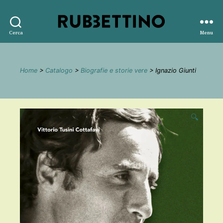
Rubbettino
Cerca
Menu
editore
Home
>
Catalogo
>
Biografie e storie vere
> Ignazio Giunti
🔍