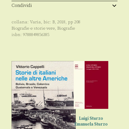
Condividi
collana:
Varia
, bic:
B
,
2018
, pp
208
Biografie e storie vere
,
Biografie
isbn:
9788849856385
Luigi Sturzo
Emanuela Sturzo