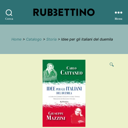
Rubbettino
Cerca
Menu
editore
Home
>
Catalogo
>
Storia
> Idee per gli italiani del duemila
🔍