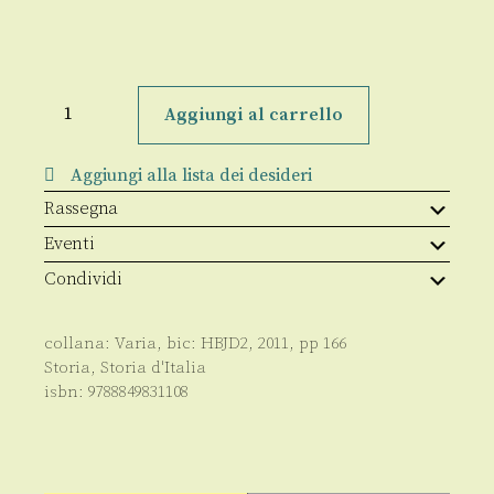
Idee
per
Aggiungi al carrello
gli
italiani
del
Aggiungi alla lista dei desideri
duemila
quantità
Rassegna
Eventi
Condividi
collana:
Varia
, bic:
HBJD2
,
2011
, pp
166
Storia
,
Storia d'Italia
isbn:
9788849831108