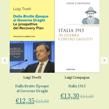
L
o
,
Luigi Tivelli
Luigi Compagna
€
Dalla Brutte Époque
Italia 1915
al Governo Draghi
€
13,30
€
14,00
€
12,35
€
13,00
a e